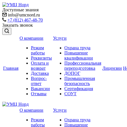
Доступные знания
info@umcnord.ru
+7 (812) 467-48-70
Заказать звонок
О компании
Услуги
Режим
Охрана труда
работы
Повышение
Реквизиты
квалификации
Оплата и
Профессиональная
Главная
возврат
переподготовка
Лицензии
Н
Доставка
ДОПОГ
Вопрос-
Промышленная
ответ
безопасность
Вакансии
Сертификация
Отзывы
СОУТ
О компании
Услуги
Режим
Охрана труда
работы
Повышение