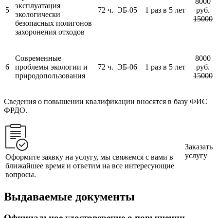
8000
эксплуатация
5
72 ч.
ЭБ-05
1 раз в 5 лет
руб.
экологически
15000
безопасных полигонов
захоронения отходов
Современные
8000
6
проблемы экологии и
72 ч.
ЭБ-06
1 раз в 5 лет
руб.
природопользования
15000
Сведения о повышении квалификации вносятся в базу ФИС
ФРДО.
Заказать
услугу
Оформите заявку на услугу, мы свяжемся с вами в
ближайшее время и ответим на все интересующие
вопросы.
Выдаваемые документы
Официальное удостоверение о повышении