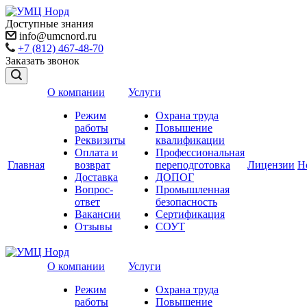
Доступные знания
info@umcnord.ru
+7 (812) 467-48-70
Заказать звонок
О компании
Услуги
Режим
Охрана труда
работы
Повышение
Реквизиты
квалификации
Оплата и
Профессиональная
Главная
возврат
переподготовка
Лицензии
Н
Доставка
ДОПОГ
Вопрос-
Промышленная
ответ
безопасность
Вакансии
Сертификация
Отзывы
СОУТ
О компании
Услуги
Режим
Охрана труда
работы
Повышение